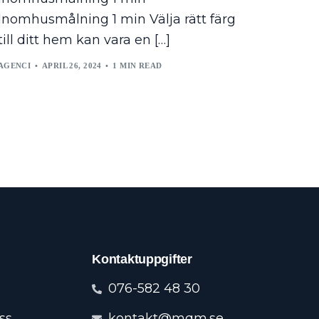
Inomhusmålning 1 min Välja rätt färg
till ditt hem kan vara en […]
AGENCI
APRIL 26, 2024
1 MIN READ
Kontaktuppgifter
076-582 48 30
ss
kontakt@mqm.se