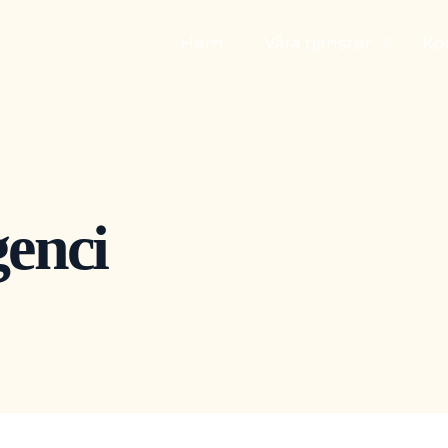
Hem
Våra tjänster
Ko
Inomhusmålni
Utomusmålnin
genci